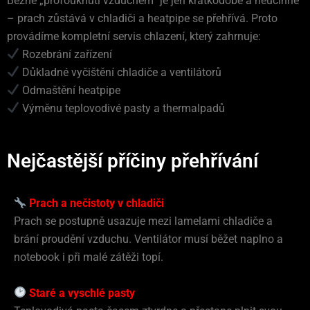
Běžné „profouknutí vzduchem“ je jen krátkodobé a neúčinné
– prach zůstává v chladiči a heatpipe se přehřívá. Proto
provádíme kompletní servis chlazení, který zahrnuje:
Rozebrání zařízení
Důkladné vyčištění chladiče a ventilátorů
Odmaštění heatpipe
Výměnu teplovodivé pasty a thermalpadů
Nejčastější příčiny přehřívání
Prach a nečistoty v chladiči
Prach se postupně usazuje mezi lamelami chladiče a
brání proudění vzduchu. Ventilátor musí běžet naplno a
notebook i při malé zátěži topí.
Staré a vyschlé pasty