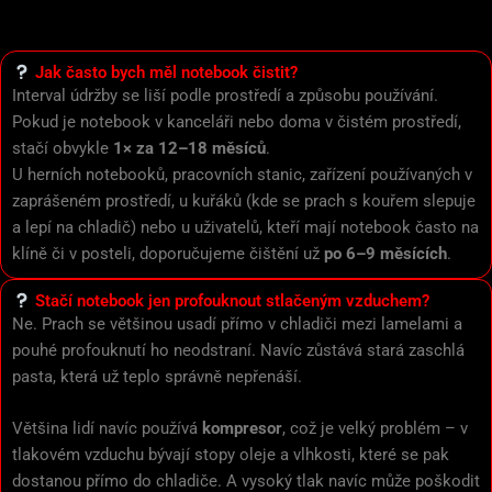
Jak často bych měl notebook čistit?
Interval údržby se liší podle prostředí a způsobu používání.
Pokud je notebook v kanceláři nebo doma v čistém prostředí,
stačí obvykle
1× za 12–18 měsíců
.
U herních notebooků, pracovních stanic, zařízení používaných v
zaprášeném prostředí, u kuřáků (kde se prach s kouřem slepuje
a lepí na chladič) nebo u uživatelů, kteří mají notebook často na
klíně či v posteli, doporučujeme čištění už
po 6–9 měsících
.
Stačí notebook jen profouknout stlačeným vzduchem?
Ne. Prach se většinou usadí přímo v chladiči mezi lamelami a
pouhé profouknutí ho neodstraní. Navíc zůstává stará zaschlá
pasta, která už teplo správně nepřenáší.
Většina lidí navíc používá
kompresor
, což je velký problém – v
tlakovém vzduchu bývají stopy oleje a vlhkosti, které se pak
dostanou přímo do chladiče. A vysoký tlak navíc může poškodit