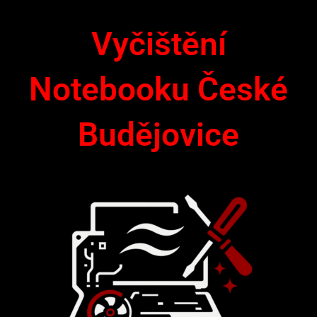
Přeskočit
na
Vyčištění
obsah
Notebooku České
Budějovice