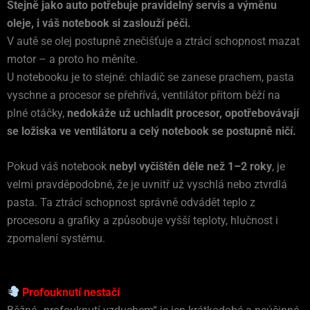
Stejně jako auto potřebuje pravidelný servis a výměnu
oleje, i váš notebook si zaslouží péči.
V autě se olej postupně znečišťuje a ztrácí schopnost mazat
motor – a proto ho měníte.
U notebooku je to stejné: chladič se zanese prachem, pasta
vyschne a procesor se přehřívá, ventilátor přitom běží na
plné otáčky,
nedokáže už uchladit procesor, opotřebovávají
se ložiska ve ventilátoru a celý notebook se postupně ničí.
Pokud váš notebook
nebyl vyčištěn déle než 1–2 roky
, je
velmi pravděpodobné, že je uvnitř už vyschlá nebo ztvrdlá
pasta. Ta ztrácí schopnost správně odvádět teplo z
procesoru a grafiky a způsobuje vyšší teploty, hlučnost i
zpomalení systému.
Profouknutí nestačí