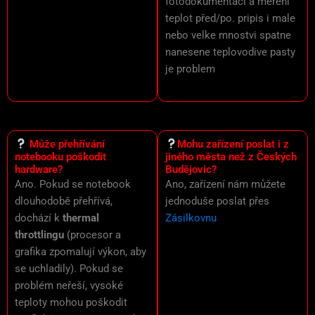
fotodokumentaci a měření
teplot před/po. pripis i male
nebo velke mnostvi spatne
nanesene teplovodive pasty
je problem
Může přehřívání
Mohu zařízení poslat i z
notebooku poškodit
jiného města než z Českých
hardware?
Budějovic?
Ano. Pokud se notebook
Ano, zařízení nám můžete
dlouhodobě přehřívá,
jednoduše poslat přes
dochází k
thermal
Zásilkovnu
throttlingu
(procesor a
grafika zpomalují výkon, aby
se uchladily). Pokud se
problém neřeší, vysoké
teploty mohou poškodit