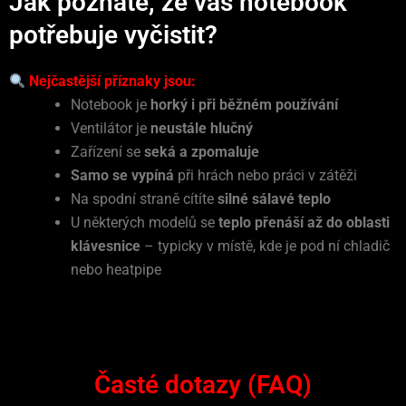
Jak poznáte, že váš notebook
potřebuje vyčistit?
Nejčastější příznaky jsou:
Notebook je
horký i při běžném používání
Ventilátor je
neustále hlučný
Zařízení se
seká a zpomaluje
Samo se vypíná
při hrách nebo práci v zátěži
Na spodní straně cítíte
silné sálavé teplo
U některých modelů se
teplo přenáší až do oblasti
klávesnice
– typicky v místě, kde je pod ní chladič
nebo heatpipe
Časté dotazy (FAQ)