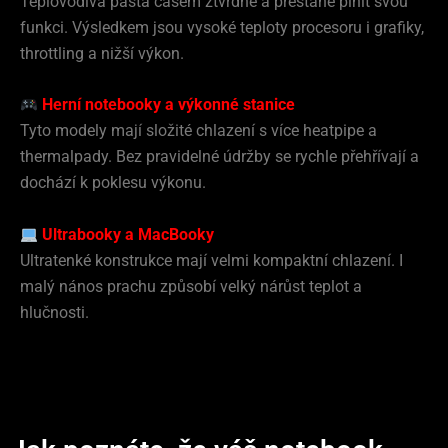
Teplovodivá pasta časem ztvrdne a přestane plnit svou
funkci. Výsledkem jsou vysoké teploty procesoru i grafiky,
throttling a nižší výkon.
Herní notebooky a výkonné stanice
Tyto modely mají složité chlazení s více heatpipe a
thermalpady. Bez pravidelné údržby se rychle přehřívají a
dochází k poklesu výkonu.
Ultrabooky a MacBooky
Ultratenké konstrukce mají velmi kompaktní chlazení. I
malý nános prachu způsobí velký nárůst teplot a
hlučnosti.