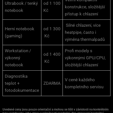
Ultrabook / tenký
od 1 100
konstrukce, složitější
notebook
Kč
přístup k chlazení
Silné chlazení, více
Herní notebook
od 1 300
heatpipe, často i
(gaming)
Kč
výměna thermalpadů
Workstation /
Profi modely s
od 1 400
výkonný
výkonnými GPU/CPU,
Kč
notebook
složitější chlazení
Diagnostika
V ceně každého
teplot +
ZDARMA
kompletního servisu
fotodokumentace
Uvedené ceny jsou pouze orientační a mohou se lišit v závislosti na konkrétním