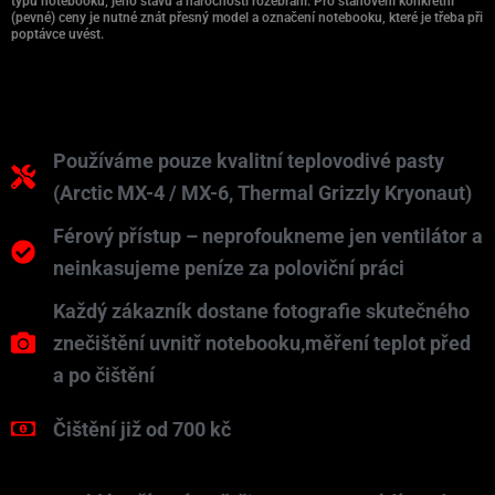
typu notebooku, jeho stavu a náročnosti rozebrání. Pro stanovení konkrétní
(pevné) ceny je nutné znát přesný model a označení notebooku, které je třeba při
poptávce uvést.
Používáme pouze kvalitní teplovodivé pasty
(Arctic MX-4 / MX-6, Thermal Grizzly Kryonaut)
Férový přístup – neprofoukneme jen ventilátor a
neinkasujeme peníze za poloviční práci
Každý zákazník dostane fotografie skutečného
znečištění uvnitř notebooku,měření teplot před
a po čištění
Čištění již od 700 kč