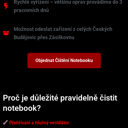
Rychlé vyřízení – většinu oprav provádíme do 3
pracovních dnů
Možnost odeslat zařízení z celých Českých
Budějovic přes Zásilkovnu
Objednat Čištění Notebooku
Proč je důležité pravidelně čistit
notebook?
Přehřívání a hlučný ventilátor