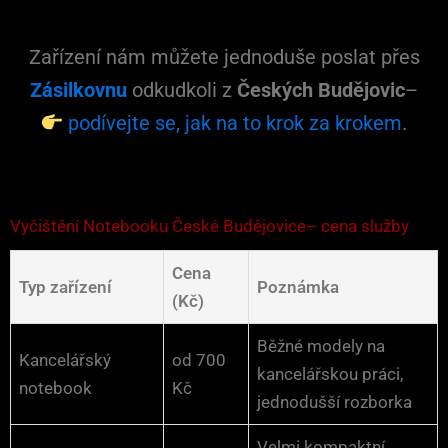
Zařízení nám můžete jednoduše poslat přes
Zásilkovnu
odkudkoli z
Českých Budějovic
–
podívejte se, jak na to krok za krokem
.
Vyčištění Notebooku České Budějovice– cena služby
Cena
Typ zařízení
Poznámka
(Kč)
Běžné modely na
Kancelářský
od 700
kancelářskou práci,
notebook
Kč
jednodušší rozborka
Velmi kompaktní